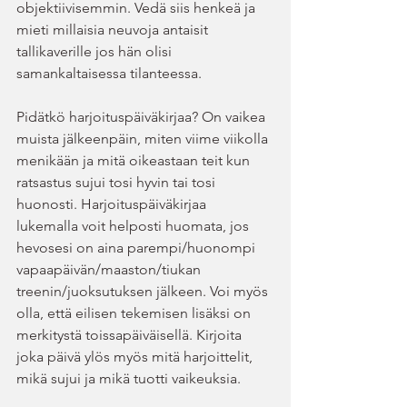
objektiivisemmin. Vedä siis henkeä ja 
mieti millaisia neuvoja antaisit 
tallikaverille jos hän olisi 
samankaltaisessa tilanteessa.
Pidätkö harjoituspäiväkirjaa? On vaikea 
muista jälkeenpäin, miten viime viikolla 
menikään ja mitä oikeastaan teit kun 
ratsastus sujui tosi hyvin tai tosi 
huonosti. Harjoituspäiväkirjaa 
lukemalla voit helposti huomata, jos 
hevosesi on aina parempi/huonompi 
vapaapäivän/maaston/tiukan 
treenin/juoksutuksen jälkeen. Voi myös 
olla, että eilisen tekemisen lisäksi on 
merkitystä toissapäiväisellä. Kirjoita 
joka päivä ylös myös mitä harjoittelit, 
mikä sujui ja mikä tuotti vaikeuksia.