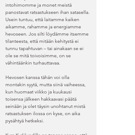
intohimomme ja monet meistä 
panostavat ratsastukseen ihan satasella. 
Usein tuntuu, että laitamme kaiken 
aikamme, rahamme ja energiamme 
hevoseen. Jos silti löydämme itsemme 
tilanteesta, että mitään kehitystä ei 
tunnu tapahtuvan – tai ainakaan se ei 
ole se mitä toivoisimme, on se 
vähintäänkin turhauttavaa.
Hevosen kanssa tähän voi olla 
montakin syytä, mutta siinä vaiheessa, 
kun huomaat viikko ja kuukausi 
toisensa jälkeen hakkaavasi päätä 
seinään ja olet täysin unohtanut mistä 
ratsastuksen ilossa on kyse, on aika 
pysähtyä hetkeksi.