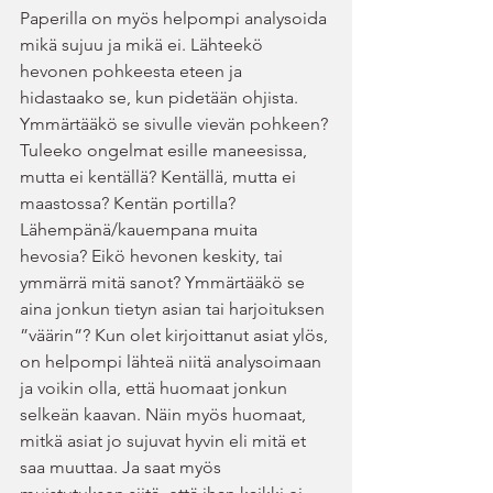
Paperilla on myös helpompi analysoida 
mikä sujuu ja mikä ei. Lähteekö 
hevonen pohkeesta eteen ja 
hidastaako se, kun pidetään ohjista. 
Ymmärtääkö se sivulle vievän pohkeen? 
Tuleeko ongelmat esille maneesissa, 
mutta ei kentällä? Kentällä, mutta ei 
maastossa? Kentän portilla? 
Lähempänä/kauempana muita 
hevosia? Eikö hevonen keskity, tai 
ymmärrä mitä sanot? Ymmärtääkö se 
aina jonkun tietyn asian tai harjoituksen 
”väärin”? Kun olet kirjoittanut asiat ylös, 
on helpompi lähteä niitä analysoimaan 
ja voikin olla, että huomaat jonkun 
selkeän kaavan. Näin myös huomaat, 
mitkä asiat jo sujuvat hyvin eli mitä et 
saa muuttaa. Ja saat myös 