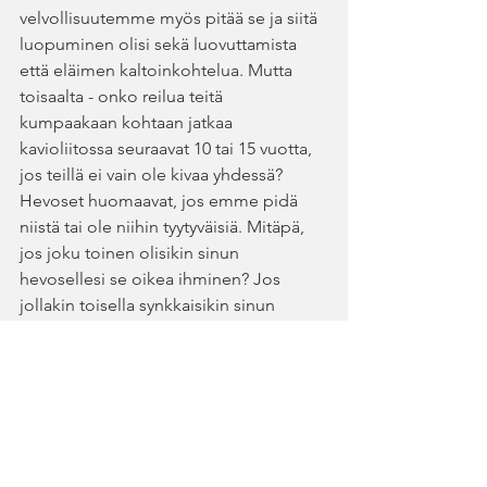
velvollisuutemme myös pitää se ja siitä 
luopuminen olisi sekä luovuttamista 
että eläimen kaltoinkohtelua. Mutta 
toisaalta - onko reilua teitä 
kumpaakaan kohtaan jatkaa 
kavioliitossa seuraavat 10 tai 15 vuotta, 
jos teillä ei vain ole kivaa yhdessä? 
Hevoset huomaavat, jos emme pidä 
niistä tai ole niihin tyytyväisiä. Mitäpä, 
jos joku toinen olisikin sinun 
hevosellesi se oikea ihminen? Jos 
jollakin toisella synkkaisikin sinun 
hevosesi kanssa niin, että heidän 
kavioliittonsa olisi onnellinen?
P.S. Tässä kirjoituksessa olen oikonut 
mutkia ja kirjoittanut vain 