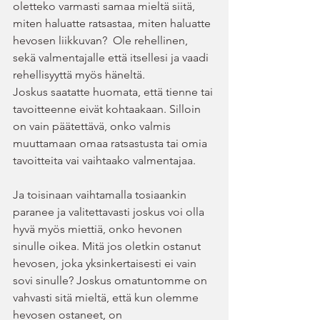
oletteko varmasti samaa mieltä siitä, 
miten haluatte ratsastaa, miten haluatte 
hevosen liikkuvan?  Ole rehellinen, 
sekä valmentajalle että itsellesi ja vaadi 
rehellisyyttä myös häneltä.
Joskus saatatte huomata, että tienne tai 
tavoitteenne eivät kohtaakaan. Silloin 
on vain päätettävä, onko valmis 
muuttamaan omaa ratsastusta tai omia 
tavoitteita vai vaihtaako valmentajaa.
Ja toisinaan vaihtamalla tosiaankin 
paranee ja valitettavasti joskus voi olla 
hyvä myös miettiä, onko hevonen 
sinulle oikea. Mitä jos oletkin ostanut 
hevosen, joka yksinkertaisesti ei vain 
sovi sinulle? Joskus omatuntomme on 
vahvasti sitä mieltä, että kun olemme 
hevosen ostaneet, on 