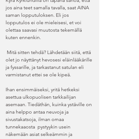
Kyra Kyrklundilla on tapana sanoa, että 
jos aina teet samalla tavalla, saat AINA 
saman lopputuloksen. Eli jos 
lopputulos ei ole mieleisesi, et voi 
olettaa saavasi muutosta tekemällä 
kuten ennenkin.
 Mitä sitten tehdä? Lähdetään siitä, että 
olet jo näyttänyt hevosesi eläinlääkärille 
ja fyssarille, ja tarkastanut satulan eli 
varmistanut ettei se ole kipeä. 
Ihan ensimmäiseksi, yritä hetkeksi 
asettua ulkopuolisen tarkkailijan 
asemaan. Tiedäthän, kuinka ystäville on 
aina helppo antaa neuvoja ja 
sivustakatsoja, ilman omaa 
tunnekaaosta  pystyykin usein 
näkemään asiat selkeämmin ja 