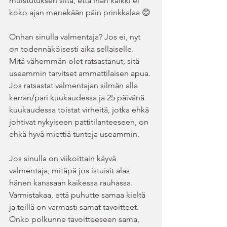
muistutuksen siitä, että ihan kaikki ei 
koko ajan menekään päin prinkkalaa 😊
Onhan sinulla valmentaja? Jos ei, nyt 
on todennäköisesti aika sellaiselle. 
Mitä vähemmän olet ratsastanut, sitä 
useammin tarvitset ammattilaisen apua. 
Jos ratsastat valmentajan silmän alla 
kerran/pari kuukaudessa ja 25 päivänä 
kuukaudessa toistat virheitä, jotka ehkä 
johtivat nykyiseen pattitilanteeseen, on 
ehkä hyvä miettiä tunteja useammin.
Jos sinulla on viikoittain käyvä 
valmentaja, mitäpä jos istuisit alas 
hänen kanssaan kaikessa rauhassa. 
Varmistakaa, että puhutte samaa kieltä 
ja teillä on varmasti samat tavoitteet. 
Onko polkunne tavoitteeseen sama, 