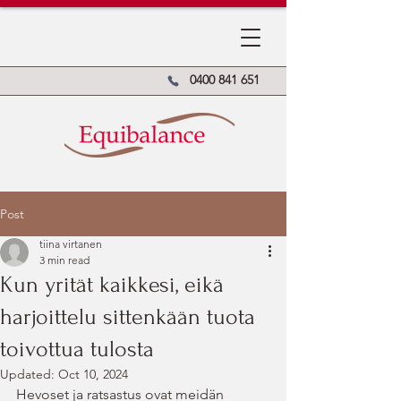
0400 841 651
Post
tiina virtanen
3 min read
Kun yrität kaikkesi, eikä
harjoittelu sittenkään tuota
toivottua tulosta
Updated:
Oct 10, 2024
Hevoset ja ratsastus ovat meidän 